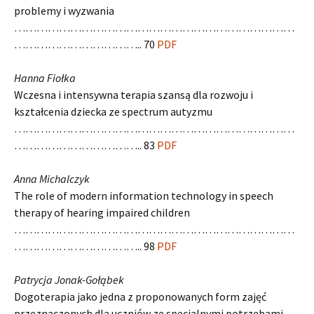
problemy i wyzwania
…………………………………………………………………
…………………………….. 70
PDF
Hanna Fiołka
Wczesna i intensywna terapia szansą dla rozwoju i
kształcenia dziecka ze spectrum autyzmu
…………………………………………………………………
…………………………….. 83
PDF
Anna Michalczyk
The role of modern information technology in speech
therapy of hearing impaired children
…………………………………………………………………
…………………………….. 98
PDF
Patrycja Jonak-Gołąbek
Dogoterapia jako jedna z proponowanych form zajęć
przeznaczonych dla uczniów ze specjalnymi potrzebami