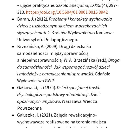
– ujęcie praktyczne.
Szkoła Specjalna, LXXXII
(4), 297-
313.
https://doi.org/10.5604/01.3001.0015.3942
.
Baran, J. (2012).
Problemy i konteksty wychowania
dzieci z uszkodzonym słuchem w przekazach ich
słyszących matek
. Kraków: Wydawnictwo Naukowe
Uniwersytetu Pedagogicznego.
Brzezińska, A. (2009). Drogi dziecka ku
samodzielności: między sprawnością
a niepełnosprawnością
.
W: A. Brzezińska (red.),
Droga
do samodzielności. Jak wspomagać rozwój dzieci
i młodzieży z ograniczeniami sprawności
. Gdańsk:
Wydawnictwo GWP.
Gałkowski, T. (1979).
Dzieci specjalnej troski.
Psychologiczne podstawy rehabilitacji dzieci
opóźnionych umysłowo
. Warszawa: Wiedza
Powszechna.
Gałuszka, I. (2021). Zajęcia rewalidacyjno-
wychowawcze realizowane na terenie miejsca