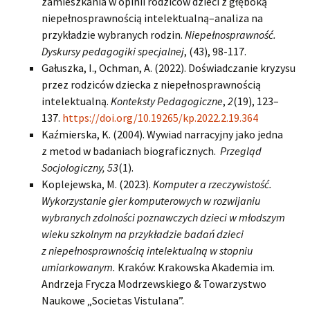
zamieszkania w opinii rodziców dzieci z głęboką
niepełnosprawnością intelektualną–analiza na
przykładzie wybranych rodzin.
Niepełnosprawność.
Dyskursy pedagogiki specjalnej
, (43), 98-117.
Gałuszka, I., Ochman, A. (2022). Doświadczanie kryzysu
przez rodziców dziecka z niepełnosprawnością
intelektualną.
Konteksty Pedagogiczne
,
2
(19), 123–
137.
https://doi.org/10.19265/kp.2022.2.19.364
Kaźmierska, K. (2004). Wywiad narracyjny jako jedna
z metod w badaniach biograficznych.
Przegląd
Socjologiczny, 53
(1).
Koplejewska, M. (2023).
Komputer a rzeczywistość.
Wykorzystanie gier komputerowych w rozwijaniu
wybranych zdolności poznawczych dzieci w młodszym
wieku szkolnym na przykładzie badań dzieci
z niepełnosprawnością intelektualną w stopniu
umiarkowanym.
Kraków: Krakowska Akademia im.
Andrzeja Frycza Modrzewskiego & Towarzystwo
Naukowe „Societas Vistulana”.