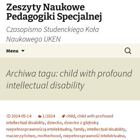
Zeszyty Naukowe
Pedagogiki Specjalnej
Czasopismo Studenckiego Koła
Naukowego UKEN
Przejdź
Szukaj:
Menu
do
treści
Archiwa tagu: child with profound
intellectual disability
2024-05-14
1/2024
child
,
child with profound
intellectual disability
,
dziecko
,
dziecko z głęboką
niepełnosprawnością intelektualną
,
family
,
intellectual disability
,
macierzyństwo
,
motherhood
,
niepełnosprawność intelektualna
,