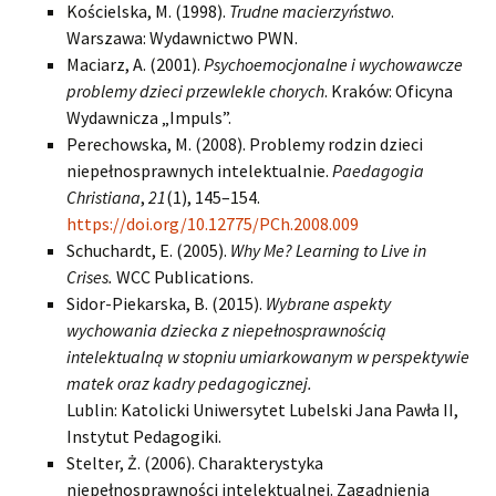
Kościelska, M. (1998).
Trudne macierzyństwo
.
Warszawa: Wydawnictwo PWN.
Maciarz, A. (2001).
Psychoemocjonalne i wychowawcze
problemy dzieci przewlekle chorych
. Kraków: Oficyna
Wydawnicza „Impuls”.
Perechowska, M. (2008). Problemy rodzin dzieci
niepełnosprawnych intelektualnie.
Paedagogia
Christiana
,
21
(1), 145–154.
https://doi.org/10.12775/PCh.2008.009
Schuchardt, E. (2005).
Why Me? Learning to Live in
Crises.
WCC Publications.
Sidor-Piekarska, B. (2015).
Wybrane aspekty
wychowania dziecka z niepełnosprawnością
intelektualną w stopniu umiarkowanym w perspektywie
matek oraz kadry pedagogicznej.
Lublin: Katolicki Uniwersytet Lubelski Jana Pawła II,
Instytut Pedagogiki.
Stelter, Ż. (2006). Charakterystyka
niepełnosprawności intelektualnej. Zagadnienia