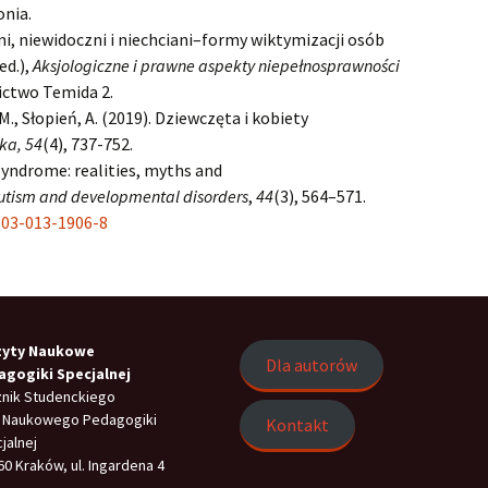
nia.
ni, niewidoczni i niechciani–formy wiktymizacji osób
ed.),
Aksjologiczne i prawne aspekty niepełnosprawności
nictwo Temida 2.
M., Słopień, A. (2019). Dziewczęta i kobiety
ska, 54
(4), 737-752.
t syndrome: realities, myths and
autism and developmental disorders
,
44
(3), 564–571.
803-013-1906-8
zyty Naukowe
Dla autorów
agogiki Specjalnej
nik Studenckiego
 Naukowego Pedagogiki
Kontakt
jalnej
60 Kraków, ul. Ingardena 4