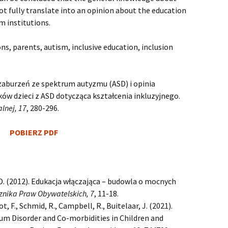
t fully translate into an opinion about the education
m institutions.
s, parents, autism, inclusive education, inclusion
 zaburzeń ze spektrum autyzmu (ASD) i opinia
w dzieci z ASD dotycząca kształcenia inkluzyjnego.
lnej, 17
, 280-296.
POBIERZ PDF
D. (2012). Edukacja włączająca – budowla o mocnych
cznika Praw Obywatelskich, 7
, 11-18.
, F., Schmid, R., Campbell, R., Buitelaar, J. (2021).
um Disorder and Co-morbidities in Children and