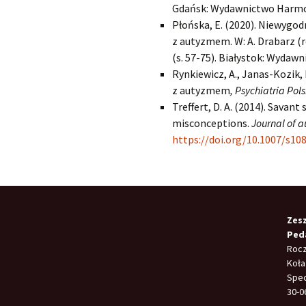
Gdańsk: Wydawnictwo Harmo
Płońska, E. (2020). Niewygod
z autyzmem. W: A. Drabarz (r
(s. 57-75). Białystok: Wydaw
Rynkiewicz, A., Janas-Kozik, 
z autyzmem
, Psychiatria Pol
Treffert, D. A. (2014). Savan
misconceptions.
Journal of 
https://doi.org/10.1007/s10
Zes
Ped
Rocz
Koła
Spec
30-0