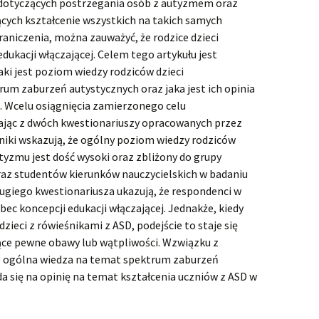
otyczących postrzegania osób z autyzmem oraz
cych kształcenie wszystkich na takich samych
aniczenia, można zauważyć, że rodzice dzieci
ukacji włączającej. Celem tego artykułu jest
aki jest poziom wiedzy rodziców dzieci
um zaburzeń autystycznych oraz jaka jest ich opinia
. Wcelu osiągnięcia zamierzonego celu
ając z dwóch kwestionariuszy opracowanych przez
niki wskazują, że ogólny poziom wiedzy rodziców
yzmu jest dość wysoki oraz zbliżony do grupy
raz studentów kierunków nauczycielskich w badaniu
rugiego kwestionariusza ukazują, że respondenci w
c koncepcji edukacji włączającej. Jednakże, kiedy
ieci z rówieśnikami z ASD, podejście to staje się
ące pewne obawy lub wątpliwości. Wzwiązku z
 ogólna wiedza na temat spektrum zaburzeń
da się na opinię na temat kształcenia uczniów z ASD w