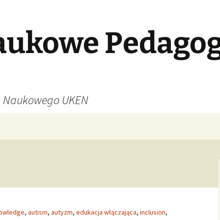
aukowe Pedagog
ła Naukowego UKEN
owledge
,
autism
,
autyzm
,
edukacja włączająca
,
inclusion
,