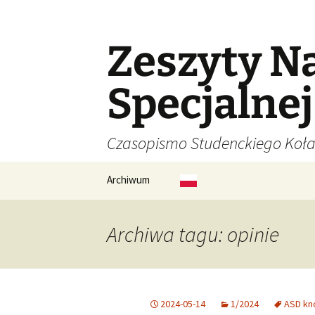
Zeszyty N
Specjalnej
Czasopismo Studenckiego Ko
Przejdź
Archiwum
do
treści
nr 1/2023 (16)
Archiwa tagu: opinie
nr 1/2022 (15)
nr 1/2021 (14)
2024-05-14
1/2024
ASD kn
nr 1/2020 (13)