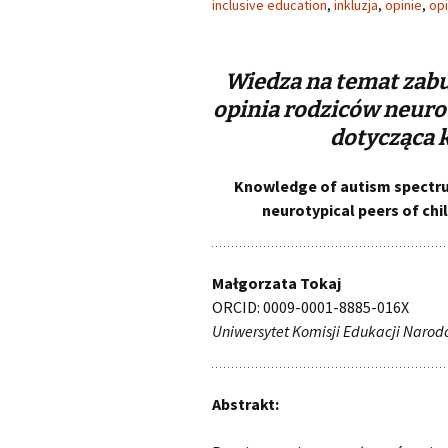
inclusive education
,
inkluzja
,
opinie
,
op
nr 1/2019 (12)
nr 1/2018 (11)
Wiedza na temat zabu
opinia rodziców neuro
nr 1/2017 (10)
dotycząca 
nr 1/2016 (9)
Knowledge of autism spectrum
neurotypical peers of chi
nr 1/2015 (8)
nr 1/2014 (7)
Małgorzata Tokaj
nr 1/2013 (6)
ORCID: 0009-0001-8885-016X
Uniwersytet Komisji Edukacji Naro
nr 1/2012 (5)
Abstrakt: