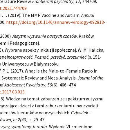
terature Review.
Frontiers in psychiatry
,
12
, 744709.
yt.2021.744709
T. T. (2019). The MMR Vaccine and Autism.
Annual
600.
https://doi.org/10.1146/annurev-virology-092818-
(2000).
Autyzm wyzwanie naszych czasów
. Kraków:
mii Pedagogicznej.
16). Wybrane aspekty inkluzji społecznej. W: M. Halicka,
epełnosprawność. Poznać, przeżyć, zrozumieć
(s. 151-
 Uniwersytetu w Białymstoku.
W. P. L. (2017). What Is the Male-to-Female Ratio in
 Systematic Review and Meta-Analysis.
Journal of the
d Adolescent Psychiatry
,
56
(6), 466–474.
c.2017.03.013
018). Wiedza na temat zaburzeń ze spektrum autyzmu
łączającej dzieci z tymi zaburzeniami u nauczycieli
udentów kierunków nauczycielskich.
Człowiek –
ństwo, nr 2(40),
s. 29-47.
czyny, symptomy, terapia.
Wydanie VI zmienione.