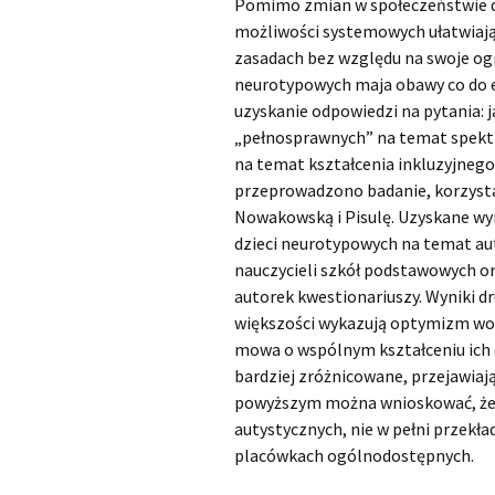
Pomimo zmian w społeczeństwie d
możliwości systemowych ułatwiają
zasadach bez względu na swoje ogr
neurotypowych maja obawy co do ed
uzyskanie odpowiedzi na pytania: j
„pełnosprawnych” na temat spektr
na temat kształcenia inkluzyjnego
przeprowadzono badanie, korzyst
Nowakowską i Pisulę. Uzyskane wy
dzieci neurotypowych na temat aut
nauczycieli szkół podstawowych o
autorek kwestionariuszy. Wyniki d
większości wykazują optymizm wobe
mowa o wspólnym kształceniu ich dz
bardziej zróżnicowane, przejawiaj
powyższym można wnioskować, że
autystycznych, nie w pełni przekła
placówkach ogólnodostępnych.