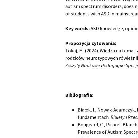
autism spectrum disorders, does no
of students with ASD in mainstrea
Key words:
ASD knowledge, opinion
Propozycja cytowania:
Tokaj, M. (2024). Wiedza na temat
rodziców neurotypowych rówieśnikó
Zeszyty Naukowe Pedagogiki Specja
Bibliografia:
Białek, I., Nowak-Adamczyk, 
fundamentach.
Biuletyn Rze
Bougeard, C., Picarel-Blanchot
Prevalence of Autism Spectr