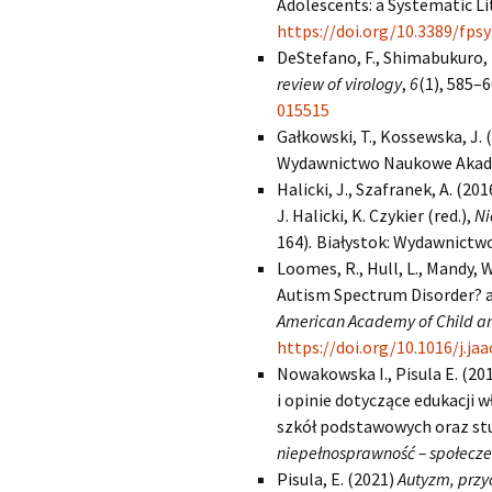
Adolescents: a Systematic Li
https://doi.org/10.3389/fps
DeStefano, F., Shimabukuro, 
review of virology
,
6
(1), 585–
015515
Gałkowski, T., Kossewska, J. 
Wydawnictwo Naukowe Akade
Halicki, J., Szafranek, A. (20
J. Halicki, K. Czykier (red.),
Ni
164)
.
Białystok: Wydawnictwo
Loomes, R., Hull, L., Mandy, 
Autism Spectrum Disorder? a
American Academy of Child an
https://doi.org/10.1016/j.jaa
Nowakowska I., Pisula E. (2
i opinie dotyczące edukacji w
szkół podstawowych oraz st
niepełnosprawność – społecze
Pisula, E. (2021)
Autyzm, przy