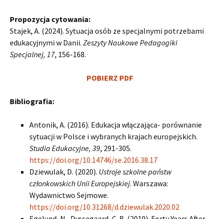
Propozycja cytowania:
Stajek, A. (2024). Sytuacja osób ze specjalnymi potrzebami
edukacyjnymi w Danii.
Zeszyty Naukowe Pedagogiki
Specjalnej, 17
, 156-168.
POBIERZ PDF
Bibliografia:
Antonik, A. (2016). Edukacja włączająca- porównanie
sytuacji w Polsce i wybranych krajach europejskich.
Studia Edukacyjne, 39
, 291-305.
https://doi.org/10.14746/se.2016.38.17
Dziewulak, D. (2020).
Ustroje szkolne państw
członkowskich Unii Europejskiej
. Warszawa:
Wydawnictwo Sejmowe.
https://doi.org/10.31268/d.dziewulak.2020.02
Egelund, N., Dyssegaard, C. B. (2019). Forty Years After