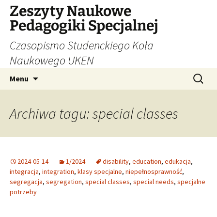
Zeszyty Naukowe
Pedagogiki Specjalnej
Czasopismo Studenckiego Koła
Naukowego UKEN
Przejdź
Szukaj:
Menu
do
treści
Archiwa tagu: special classes
2024-05-14
1/2024
disability
,
education
,
edukacja
,
integracja
,
integration
,
klasy specjalne
,
niepełnosprawność
,
segregacja
,
segregation
,
special classes
,
special needs
,
specjalne
potrzeby