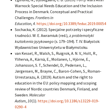
Warnock: Special Needs Education and the Inclusion
Process in Denmark. Conceptual and Practical
Challenges.
Frontiers in
Education
,
4
.
https://doi.org/10.3389/feduc.2019.00054
Sochacka, K. (2012). Specjalne potrzeby i specyficzne
trudności. W: E. Awramiuk (red.), z
problematyki
kształcenia językowego
(s. 179–194). T. IV. Białystok:
Wydawnictwo Uniwersytetu w Białymstoku.
van Kessel, R., Walsh, S., Ruigrok, A. N. V., Holt, R.,
Yliherva, A., Kärnä, E., Moilanen, I., Hjörne, E.,
Johansson, S. T., Schendel, D., Pedersen, L.,
Jørgensen, M., Brayne, C., Baron-Cohen, S., Roman-
Urrestarazu, A. (2019). Autism and the right to
education in the EU: policy mapping and scoping
review of Nordic countries Denmark, Finland, and
Sweden.
Molecular
Autism
,
10
(1).
https://doi.org/10.1186/s13229-019-
0290-4