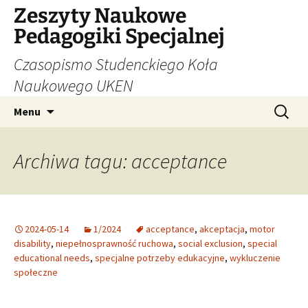
Zeszyty Naukowe
Pedagogiki Specjalnej
Czasopismo Studenckiego Koła
Naukowego UKEN
Przejdź
Szukaj:
Menu
do
treści
Archiwa tagu: acceptance
2024-05-14
1/2024
acceptance
,
akceptacja
,
motor
disability
,
niepełnosprawność ruchowa
,
social exclusion
,
special
educational needs
,
specjalne potrzeby edukacyjne
,
wykluczenie
społeczne