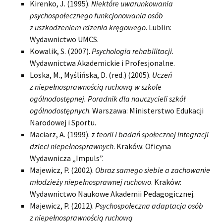
Kirenko, J. (1995).
Niektóre uwarunkowania
psychospołecznego
funkcjonowania osób
z uszkodzeniem rdzenia kręgowego
. Lublin:
Wydawnictwo UMCS.
Kowalik, S. (2007).
Psychologia rehabilitacji
.
Wydawnictwa Akademickie i Profesjonalne.
Loska, M., Myślińska, D. (red.) (2005).
Uczeń
z niepełnosprawnością ruchową w szkole
ogólnodostępnej. Poradnik dla nauczycieli szkół
ogólnodostępnych
. Warszawa: Ministerstwo Edukacji
Narodowej i Sportu.
Maciarz, A. (1999). z
teorii i badań społecznej integracji
dzieci niepełnosprawnych
. Kraków: Oficyna
Wydawnicza „Impuls”.
Majewicz, P. (2002).
Obraz samego siebie a zachowanie
młodzieży niepełnosprawnej ruchowo
. Kraków:
Wydawnictwo Naukowe Akademii Pedagogicznej.
Majewicz, P. (2012).
Psychospołeczna adaptacja osób
z niepełnosprawnością ruchową