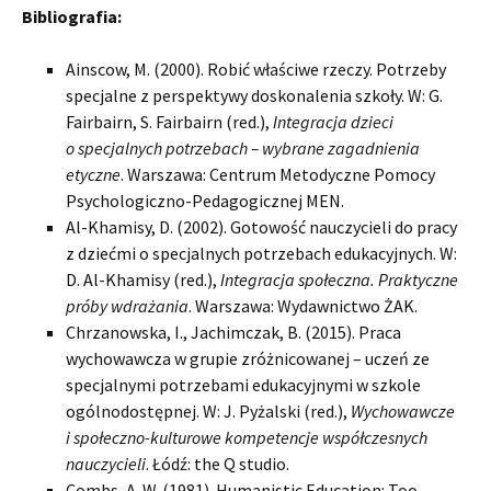
Bibliografia:
Ainscow, M. (2000). Robić właściwe rzeczy. Potrzeby
specjalne z perspektywy doskonalenia szkoły. W: G.
Fairbairn, S. Fairbairn (red.),
Integracja dzieci
o specjalnych potrzebach – wybrane zagadnienia
etyczne
. Warszawa: Centrum Metodyczne Pomocy
Psychologiczno-Pedagogicznej MEN.
Al-Khamisy, D. (2002). Gotowość nauczycieli do pracy
z dziećmi o specjalnych potrzebach edukacyjnych. W:
D. Al-Khamisy (red.),
Integracja społeczna. Praktyczne
próby wdrażania
. Warszawa: Wydawnictwo ŻAK.
Chrzanowska, I., Jachimczak, B. (2015). Praca
wychowawcza w grupie zróżnicowanej – uczeń ze
specjalnymi potrzebami edukacyjnymi w szkole
ogólnodostępnej. W: J. Pyżalski (red.),
Wychowawcze
i społeczno-kulturowe kompetencje współczesnych
nauczycieli
. Łódź: the Q studio.
Combs, A. W. (1981). Humanistic Education: Too