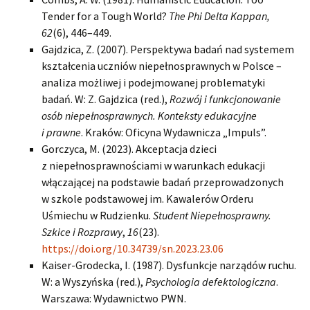
Tender for a Tough World?
The Phi Delta Kappan,
62
(6), 446–449.
Gajdzica, Z. (2007). Perspektywa badań nad systemem
kształcenia uczniów niepełnosprawnych w Polsce –
analiza możliwej i podejmowanej problematyki
badań. W: Z. Gajdzica (red.),
Rozwój i funkcjonowanie
osób niepełnosprawnych. Konteksty edukacyjne
i prawne
. Kraków: Oficyna Wydawnicza „Impuls”.
Gorczyca, M. (2023). Akceptacja dzieci
z niepełnosprawnościami w warunkach edukacji
włączającej na podstawie badań przeprowadzonych
w szkole podstawowej im. Kawalerów Orderu
Uśmiechu w Rudzienku.
Student Niepełnosprawny.
Szkice i Rozprawy
,
16
(23).
https://doi.org/10.34739/sn.2023.23.06
Kaiser-Grodecka, I. (1987). Dysfunkcje narządów ruchu.
W: a Wyszyńska (red.),
Psychologia defektologiczna
.
Warszawa: Wydawnictwo PWN.