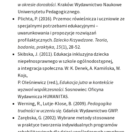
w okresie dorosłości
. Kraków: Wydawnictwo Naukowe
Uniwersytetu Pedagogicznego.
Plichta, P. (2016). Przemoc rówieśnicza i uczniowie ze
specjalnymi potrzebami edukacyjnymi –
uwarunkowania i propozycje rozwiązań
profilaktycznych.
Dziecko Krzywdzone. Teoria,
badania, praktyka, 15
(1), 28-52.
Skibska, J. (2011). Edukacja inkluzyjna dziecka
niepełnosprawnego w szkole ogólnodostępnej,
a integracja społeczna. W: K. Denek, A. Kamińska, W.
Kojs,
P. Oleśniewicz (red.),
Edukacja jutra w kontekście
wyzwań współczesności
. Sosnowiec: Oficyna
Wydawnicza HUMANITAS.
Werning, R., Lutje-Klose, B. (2009).
Pedagogika
trudności w uczeniu się
. Gdańsk: Wydawnictwo GWP.
Zarębska, G. (2002). Wybrane metody stosowane
w praktyce tworzenia indywidualnych programów
rehabilitacyjnych dla dzieci upośledzonych umysłowo