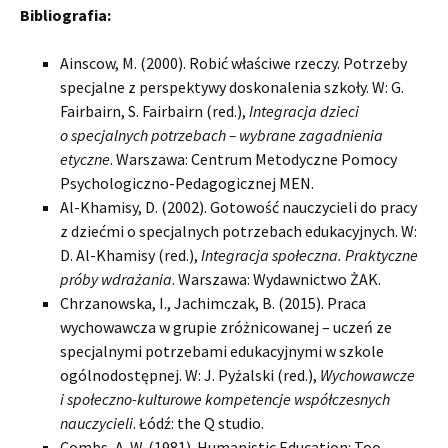
Bibliografia:
Ainscow, M. (2000). Robić właściwe rzeczy. Potrzeby
specjalne z perspektywy doskonalenia szkoły. W: G.
Fairbairn, S. Fairbairn (red.),
Integracja dzieci
o specjalnych potrzebach – wybrane zagadnienia
etyczne
. Warszawa: Centrum Metodyczne Pomocy
Psychologiczno-Pedagogicznej MEN.
Al-Khamisy, D. (2002). Gotowość nauczycieli do pracy
z dziećmi o specjalnych potrzebach edukacyjnych. W:
D. Al-Khamisy (red.),
Integracja społeczna. Praktyczne
próby wdrażania
. Warszawa: Wydawnictwo ŻAK.
Chrzanowska, I., Jachimczak, B. (2015). Praca
wychowawcza w grupie zróżnicowanej – uczeń ze
specjalnymi potrzebami edukacyjnymi w szkole
ogólnodostępnej. W: J. Pyżalski (red.),
Wychowawcze
i społeczno-kulturowe kompetencje współczesnych
nauczycieli
. Łódź: the Q studio.
Combs, A. W. (1981). Humanistic Education: Too