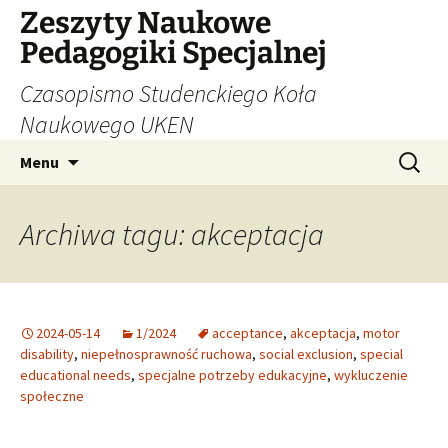
Zeszyty Naukowe
Pedagogiki Specjalnej
Czasopismo Studenckiego Koła
Naukowego UKEN
Przejdź
Szukaj:
Menu
do
treści
Archiwa tagu: akceptacja
2024-05-14
1/2024
acceptance
,
akceptacja
,
motor
disability
,
niepełnosprawność ruchowa
,
social exclusion
,
special
educational needs
,
specjalne potrzeby edukacyjne
,
wykluczenie
społeczne