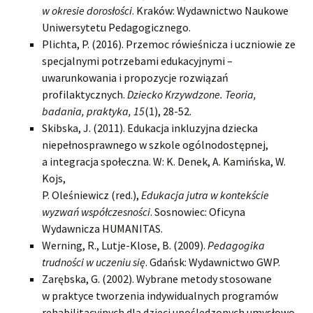
w okresie dorosłości
. Kraków: Wydawnictwo Naukowe
Uniwersytetu Pedagogicznego.
Plichta, P. (2016). Przemoc rówieśnicza i uczniowie ze
specjalnymi potrzebami edukacyjnymi –
uwarunkowania i propozycje rozwiązań
profilaktycznych.
Dziecko Krzywdzone. Teoria,
badania, praktyka, 15
(1), 28-52.
Skibska, J. (2011). Edukacja inkluzyjna dziecka
niepełnosprawnego w szkole ogólnodostępnej,
a integracja społeczna. W: K. Denek, A. Kamińska, W.
Kojs,
P. Oleśniewicz (red.),
Edukacja jutra w kontekście
wyzwań współczesności
. Sosnowiec: Oficyna
Wydawnicza HUMANITAS.
Werning, R., Lutje-Klose, B. (2009).
Pedagogika
trudności w uczeniu się
. Gdańsk: Wydawnictwo GWP.
Zarębska, G. (2002). Wybrane metody stosowane
w praktyce tworzenia indywidualnych programów
rehabilitacyjnych dla dzieci upośledzonych umysłowo