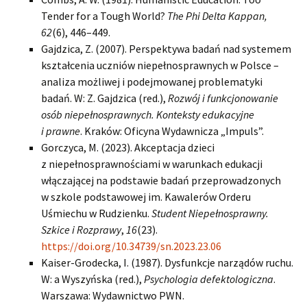
Tender for a Tough World?
The Phi Delta Kappan,
62
(6), 446–449.
Gajdzica, Z. (2007). Perspektywa badań nad systemem
kształcenia uczniów niepełnosprawnych w Polsce –
analiza możliwej i podejmowanej problematyki
badań. W: Z. Gajdzica (red.),
Rozwój i funkcjonowanie
osób niepełnosprawnych. Konteksty edukacyjne
i prawne
. Kraków: Oficyna Wydawnicza „Impuls”.
Gorczyca, M. (2023). Akceptacja dzieci
z niepełnosprawnościami w warunkach edukacji
włączającej na podstawie badań przeprowadzonych
w szkole podstawowej im. Kawalerów Orderu
Uśmiechu w Rudzienku.
Student Niepełnosprawny.
Szkice i Rozprawy
,
16
(23).
https://doi.org/10.34739/sn.2023.23.06
Kaiser-Grodecka, I. (1987). Dysfunkcje narządów ruchu.
W: a Wyszyńska (red.),
Psychologia defektologiczna
.
Warszawa: Wydawnictwo PWN.