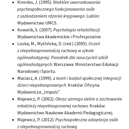
Kirenko, J. (1995).
Niektóre uwarunkowania
psychospołecznego
funkcjonowania osób
z uszkodzeniem rdzenia kręgowego
. Lublin:
Wydawnictwo UMCS.
Kowalik, S. (2007).
Psychologia rehabilitacji
.
Wydawnictwa Akademickie i Profesjonalne.
Loska, M., Myślińska, D. (red.) (2005).
Uczeń
z niepełnosprawnością ruchową w szkole
ogólnodostępnej. Poradnik dla nauczycieli szkół
ogólnodostępnych
. Warszawa: Ministerstwo Edukacji
Narodowej i Sportu.
Maciarz, A. (1999). z
teorii i badań społecznej integracji
dzieci niepełnosprawnych
. Kraków: Oficyna
Wydawnicza „Impuls”.
Majewicz, P. (2002).
Obraz samego siebie a zachowanie
młodzieży niepełnosprawnej ruchowo
. Kraków:
Wydawnictwo Naukowe Akademii Pedagogicznej.
Majewicz, P. (2012).
Psychospołeczna adaptacja osób
z niepełnosprawnością ruchową