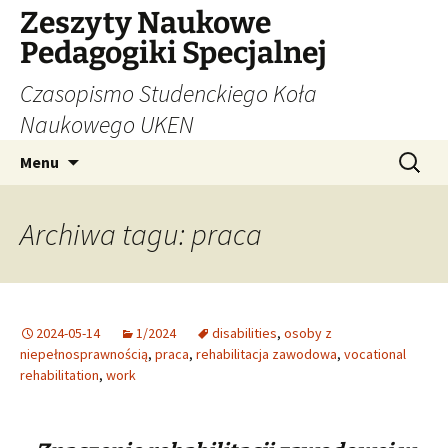
Zeszyty Naukowe
Pedagogiki Specjalnej
Czasopismo Studenckiego Koła
Naukowego UKEN
Przejdź
Szukaj:
Menu
do
treści
Archiwa tagu: praca
2024-05-14
1/2024
disabilities
,
osoby z
niepełnosprawnością
,
praca
,
rehabilitacja zawodowa
,
vocational
rehabilitation
,
work