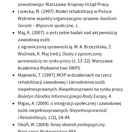
zawodowego
. Warszawa: Krajowy Urząd Pracy.
Lisiecka, M. (1997). Model rehabilitacji w Polsce.
Wybrane aspekty organizacyjno-prawne.
Auxilium
Sociale – Wsparcie społeczne, 1
.
Maj, K. (2007). o potrzebie badań nad aktywnością
zawodową osób
z ograniczoną sprawnością. W: A. Brzezińska, Z.
Woźniak, K. Maj (red.),
Osoby z ograniczoną
sprawnością na rynku pracy
(s. 13-22). Warszawa:
Academica Wydawnictwo SWPS.
Majewski, T. (1997). MOP w działaniach na rzecz
rehabilitacji zawodowej i zatrudnienia osób
niepełnosprawnych. Niepełnosprawni na rynku pracy.
Biuletyn Ośrodka Informacyjnego Rady Europy, 4.
Migas, A. (2009). o integracji społecznej i zawodowej
osób niepełnosprawnych.
Niepełnosprawność
i Rehabilitacja, 1
(2), 24-44.
Okoń, W. (2004).
Nowy słownik pedagogiczny
.
Warszawa: Wydawnictwo PAX.