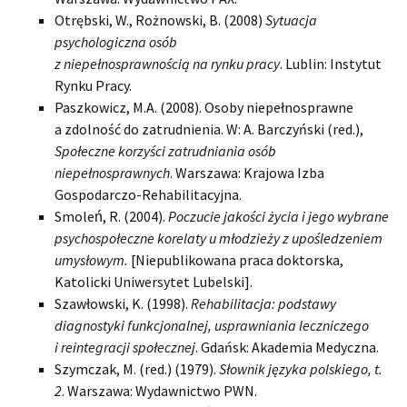
Otrębski, W., Rożnowski, B. (2008)
Sytuacja
psychologiczna osób
z niepełnosprawnością na rynku pracy
. Lublin: Instytut
Rynku Pracy.
Paszkowicz, M.A. (2008). Osoby niepełnosprawne
a zdolność do zatrudnienia. W: A. Barczyński (red.),
Społeczne korzyści zatrudniania osób
niepełnosprawnych
. Warszawa: Krajowa Izba
Gospodarczo-Rehabilitacyjna.
Smoleń, R. (2004).
Poczucie jakości życia i jego wybrane
psychospołeczne korelaty u młodzieży z upośledzeniem
umysłowym.
[Niepublikowana praca doktorska,
Katolicki Uniwersytet Lubelski].
Szawłowski, K. (1998).
Rehabilitacja: podstawy
diagnostyki funkcjonalnej, usprawniania leczniczego
i reintegracji społecznej
. Gdańsk: Akademia Medyczna.
Szymczak, M. (red.) (1979).
Słownik języka polskiego, t.
2
. Warszawa: Wydawnictwo PWN.