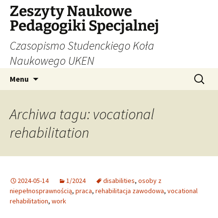
Zeszyty Naukowe
Pedagogiki Specjalnej
Czasopismo Studenckiego Koła
Naukowego UKEN
Przejdź
Szukaj:
Menu
do
treści
Archiwa tagu: vocational
rehabilitation
2024-05-14
1/2024
disabilities
,
osoby z
niepełnosprawnością
,
praca
,
rehabilitacja zawodowa
,
vocational
rehabilitation
,
work