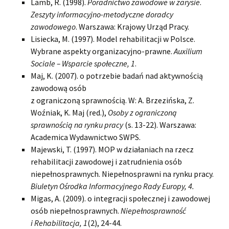
Lamb, R. (1998).
Poradnictwo zawodowe w zarysie
.
Zeszyty informacyjno-metodyczne doradcy
zawodowego
. Warszawa: Krajowy Urząd Pracy.
Lisiecka, M. (1997). Model rehabilitacji w Polsce.
Wybrane aspekty organizacyjno-prawne.
Auxilium
Sociale – Wsparcie społeczne, 1
.
Maj, K. (2007). o potrzebie badań nad aktywnością
zawodową osób
z ograniczoną sprawnością. W: A. Brzezińska, Z.
Woźniak, K. Maj (red.),
Osoby z ograniczoną
sprawnością na rynku pracy
(s. 13-22). Warszawa:
Academica Wydawnictwo SWPS.
Majewski, T. (1997). MOP w działaniach na rzecz
rehabilitacji zawodowej i zatrudnienia osób
niepełnosprawnych. Niepełnosprawni na rynku pracy.
Biuletyn Ośrodka Informacyjnego Rady Europy, 4.
Migas, A. (2009). o integracji społecznej i zawodowej
osób niepełnosprawnych.
Niepełnosprawność
i Rehabilitacja, 1
(2), 24-44.