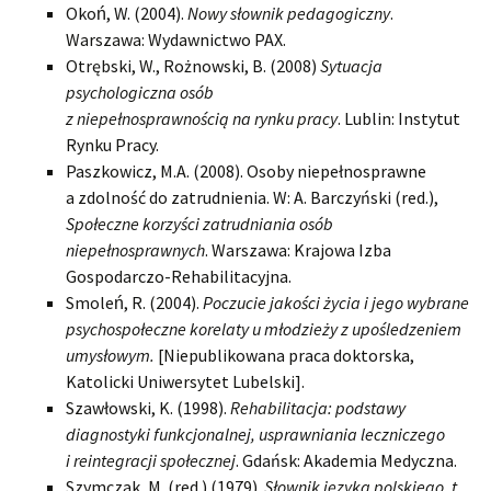
Okoń, W. (2004).
Nowy słownik pedagogiczny
.
Warszawa: Wydawnictwo PAX.
Otrębski, W., Rożnowski, B. (2008)
Sytuacja
psychologiczna osób
z niepełnosprawnością na rynku pracy
. Lublin: Instytut
Rynku Pracy.
Paszkowicz, M.A. (2008). Osoby niepełnosprawne
a zdolność do zatrudnienia. W: A. Barczyński (red.),
Społeczne korzyści zatrudniania osób
niepełnosprawnych
. Warszawa: Krajowa Izba
Gospodarczo-Rehabilitacyjna.
Smoleń, R. (2004).
Poczucie jakości życia i jego wybrane
psychospołeczne korelaty u młodzieży z upośledzeniem
umysłowym.
[Niepublikowana praca doktorska,
Katolicki Uniwersytet Lubelski].
Szawłowski, K. (1998).
Rehabilitacja: podstawy
diagnostyki funkcjonalnej, usprawniania leczniczego
i reintegracji społecznej
. Gdańsk: Akademia Medyczna.
Szymczak, M. (red.) (1979).
Słownik języka polskiego, t.